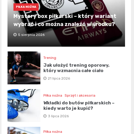
PIŁKA NOŻNA
Mystery box piłkarski – który wariant
wybrać i co można znaleźć w środku?
5 sierpnia 2026
Trening
Jak ułożyć trening oporowy,
który wzmacnia całe ciało
21 lipca 2026
Piłka nożna
Sprzęt i akcesoria
Wkładki do butów piłkarskich –
kiedy warto je kupić?
3 lipca 2026
Piłka nożna