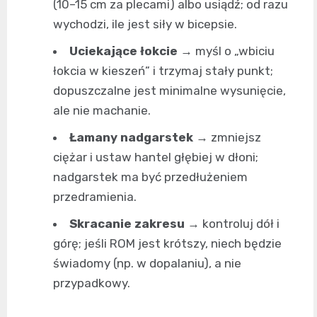
(10–15 cm za plecami) albo usiądź; od razu
wychodzi, ile jest siły w bicepsie.
Uciekające łokcie
→ myśl o „wbiciu
łokcia w kieszeń” i trzymaj stały punkt;
dopuszczalne jest minimalne wysunięcie,
ale nie machanie.
Łamany nadgarstek
→ zmniejsz
ciężar i ustaw hantel głębiej w dłoni;
nadgarstek ma być przedłużeniem
przedramienia.
Skracanie zakresu
→ kontroluj dół i
górę; jeśli ROM jest krótszy, niech będzie
świadomy (np. w dopalaniu), a nie
przypadkowy.