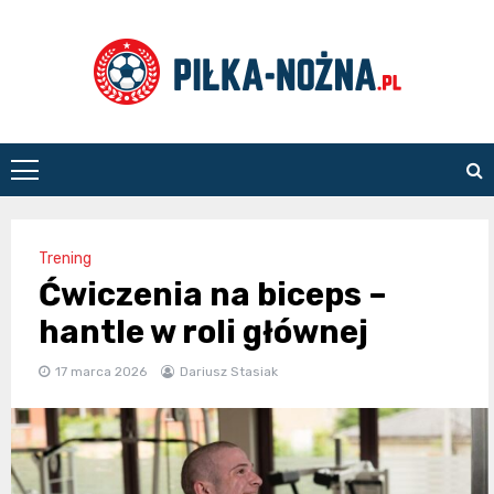
Skip
to
content
Piłka
Nożna
Trening
Ćwiczenia na biceps –
hantle w roli głównej
17 marca 2026
Dariusz Stasiak