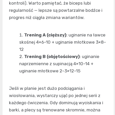
kontroli). Warto pamiętać, że biceps lubi
regularność — lepsze są powtarzalne bodźce i
progres niż ciągła zmiana wariantów.
Trening A (cięższy)
: uginanie na ławce
skośnej 4×6–10 + uginanie młotkowe 3×8–
12
Trening B (objętościowy)
: uginanie
naprzemienne z supinacją 4×10–14 +
uginanie młotkowe 2–3×12–15
Jeśli w planie jest dużo podciągania i
wiosłowania, wystarczy ująć po jednej serii z
każdego ćwiczenia. Gdy dominują wyciskania i
barki, a plecy są trenowane skromnie, można