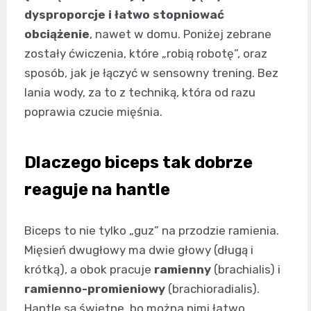
dysproporcje i łatwo stopniować
obciążenie
, nawet w domu. Poniżej zebrane
zostały ćwiczenia, które „robią robotę”, oraz
sposób, jak je łączyć w sensowny trening. Bez
lania wody, za to z techniką, która od razu
poprawia czucie mięśnia.
Dlaczego biceps tak dobrze
reaguje na hantle
Biceps to nie tylko „guz” na przodzie ramienia.
Mięsień dwugłowy ma dwie głowy (długą i
krótką), a obok pracuje
ramienny
(brachialis) i
ramienno-promieniowy
(brachioradialis).
Hantle są świetne, bo można nimi łatwo