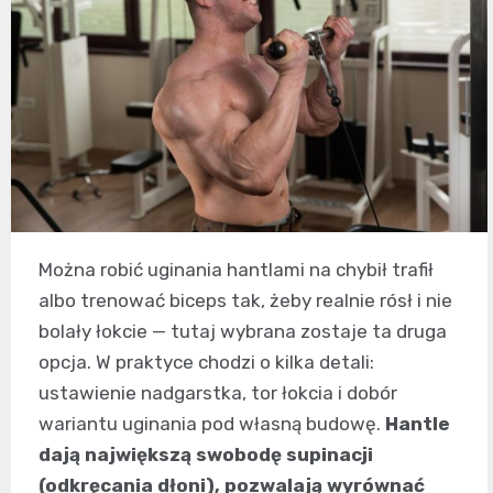
Można robić uginania hantlami na chybił trafił
albo trenować biceps tak, żeby realnie rósł i nie
bolały łokcie — tutaj wybrana zostaje ta druga
opcja. W praktyce chodzi o kilka detali:
ustawienie nadgarstka, tor łokcia i dobór
wariantu uginania pod własną budowę.
Hantle
dają największą swobodę supinacji
(odkręcania dłoni), pozwalają wyrównać