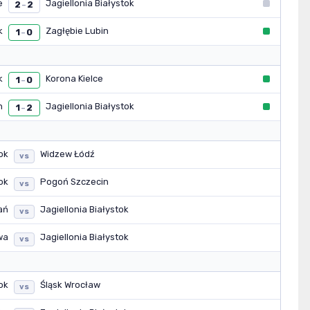
e
Jagiellonia Białystok
2
2
–
k
Zagłębie Lubin
1
0
–
k
Korona Kielce
1
0
–
n
Jagiellonia Białystok
1
2
–
ok
Widzew Łódź
vs
ok
Pogoń Szczecin
vs
ań
Jagiellonia Białystok
vs
wa
Jagiellonia Białystok
vs
ok
Śląsk Wrocław
vs