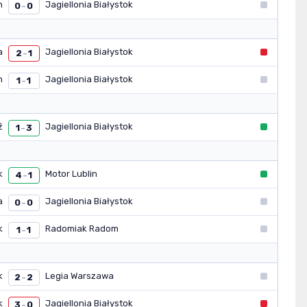
n
Jagiellonia Białystok
0
0
–
a
Jagiellonia Białystok
2
1
–
n
Jagiellonia Białystok
1
1
–
ź
Jagiellonia Białystok
1
3
–
k
Motor Lublin
4
1
–
a
Jagiellonia Białystok
0
0
–
k
Radomiak Radom
1
1
–
k
Legia Warszawa
2
2
–
k
Jagiellonia Białystok
3
0
–