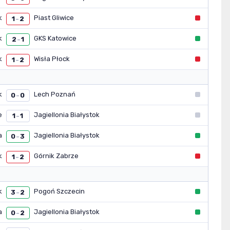
k
Piast Gliwice
1
2
–
k
GKS Katowice
2
1
–
k
Wisła Płock
1
2
–
k
Lech Poznań
0
0
–
e
Jagiellonia Białystok
1
1
–
a
Jagiellonia Białystok
0
3
–
k
Górnik Zabrze
1
2
–
k
Pogoń Szczecin
3
2
–
a
Jagiellonia Białystok
0
2
–