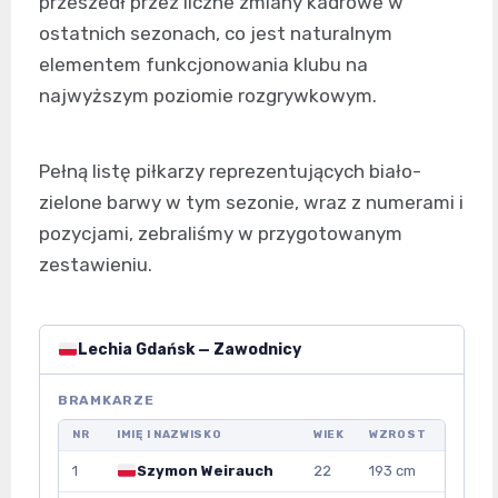
przeszedł przez liczne zmiany kadrowe w
ostatnich sezonach, co jest naturalnym
elementem funkcjonowania klubu na
najwyższym poziomie rozgrywkowym.
Pełną listę piłkarzy reprezentujących biało-
zielone barwy w tym sezonie, wraz z numerami i
pozycjami, zebraliśmy w przygotowanym
zestawieniu.
Lechia Gdańsk — Zawodnicy
BRAMKARZE
NR
IMIĘ I NAZWISKO
WIEK
WZROST
1
Szymon Weirauch
22
193 cm