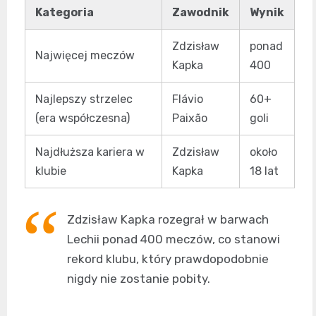
Kategoria
Zawodnik
Wynik
Zdzisław
ponad
Najwięcej meczów
Kapka
400
Najlepszy strzelec
Flávio
60+
(era współczesna)
Paixão
goli
Najdłuższa kariera w
Zdzisław
około
klubie
Kapka
18 lat
Zdzisław Kapka rozegrał w barwach
Lechii ponad 400 meczów, co stanowi
rekord klubu, który prawdopodobnie
nigdy nie zostanie pobity.