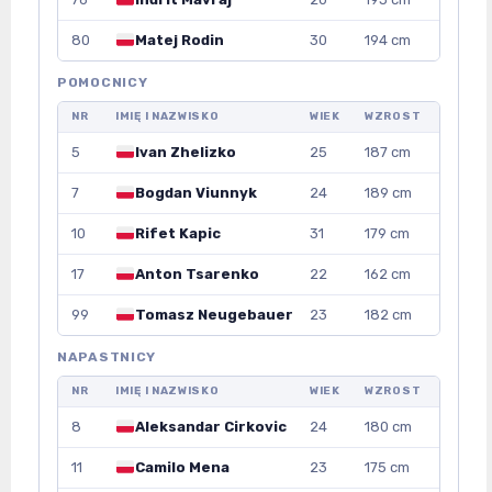
80
Matej Rodin
30
194 cm
POMOCNICY
NR
IMIĘ I NAZWISKO
WIEK
WZROST
5
Ivan Zhelizko
25
187 cm
7
Bogdan Viunnyk
24
189 cm
10
Rifet Kapic
31
179 cm
17
Anton Tsarenko
22
162 cm
99
Tomasz Neugebauer
23
182 cm
NAPASTNICY
NR
IMIĘ I NAZWISKO
WIEK
WZROST
8
Aleksandar Cirkovic
24
180 cm
11
Camilo Mena
23
175 cm