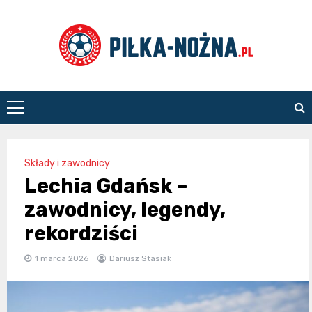
Skip
to
content
Piłka
Nożna
Składy i zawodnicy
Lechia Gdańsk –
zawodnicy, legendy,
rekordziści
1 marca 2026
Dariusz Stasiak