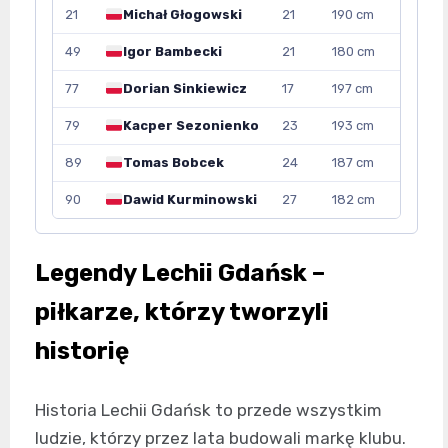
21
Michał Głogowski
21
190 cm
49
Igor Bambecki
21
180 cm
77
Dorian Sinkiewicz
17
197 cm
79
Kacper Sezonienko
23
193 cm
89
Tomas Bobcek
24
187 cm
90
Dawid Kurminowski
27
182 cm
Legendy Lechii Gdańsk –
piłkarze, którzy tworzyli
historię
Historia Lechii Gdańsk to przede wszystkim
ludzie, którzy przez lata budowali markę klubu.