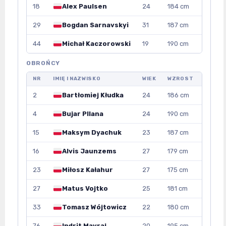
18
Alex Paulsen
24
184 cm
29
Bogdan Sarnavskyi
31
187 cm
44
Michał Kaczorowski
19
190 cm
OBROŃCY
NR
IMIĘ I NAZWISKO
WIEK
WZROST
2
Bartłomiej Kłudka
24
186 cm
4
Bujar Pllana
24
190 cm
15
Maksym Dyachuk
23
187 cm
16
Alvis Jaunzems
27
179 cm
23
Miłosz Kałahur
27
175 cm
27
Matus Vojtko
25
181 cm
33
Tomasz Wójtowicz
22
180 cm
76
Indrit Mavraj
20
195 cm