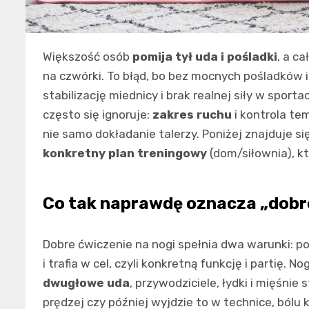
Większość osób
pomija tył uda i pośladki
, a c
na czwórki. To błąd, bo bez mocnych pośladków 
stabilizację miednicy i brak realnej siły w sport
często się ignoruje:
zakres ruchu
i kontrola te
nie samo dokładanie talerzy. Poniżej znajduje s
konkretny plan treningowy
(dom/siłownia), k
Co tak naprawdę oznacza „dobre
Dobre ćwiczenie na nogi spełnia dwa warunki: po
i trafia w cel, czyli konkretną funkcję i partię. 
dwugłowe uda
, przywodziciele, łydki i mięśnie
prędzej czy później wyjdzie to w technice, bólu k