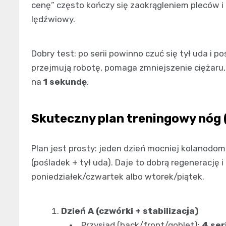
cenę” często kończy się zaokrągleniem pleców i
lędźwiowy.
Dobry test: po serii powinno czuć się tył uda i po
przejmują robotę, pomaga zmniejszenie ciężaru,
na
1 sekundę
.
Skuteczny plan treningowy nóg (
Plan jest prosty: jeden dzień mocniej kolanodom
(pośladek + tył uda). Daje to dobrą regenerację 
poniedziałek/czwartek albo wtorek/piątek.
Dzień A (czwórki + stabilizacja)
Przysiad (back/front/goblet):
4 ser