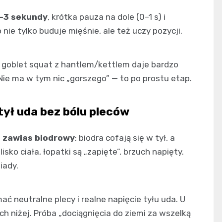
–3 sekundy
, krótka pauza na dole (0–1 s) i
nie tylko buduje mięśnie, ale też uczy pozycji.
y, goblet squat z hantlem/kettlem daje bardzo
 Nie ma w tym nic „gorszego” — to po prostu etap.
tył uda bez bólu pleców
t
zawias biodrowy
: biodra cofają się w tył, a
isko ciała, łopatki są „zapięte”, brzuch napięty.
iady.
ać neutralne plecy i realne napięcie tyłu uda. U
ch niżej. Próba „dociągnięcia do ziemi za wszelką