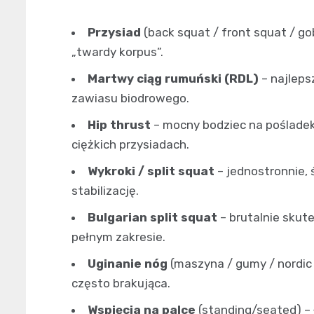
Przysiad
(back squat / front squat / go
„twardy korpus”.
Martwy ciąg rumuński (RDL)
– najleps
zawiasu biodrowego.
Hip thrust
– mocny bodziec na pośladek
ciężkich przysiadach.
Wykroki / split squat
– jednostronnie, 
stabilizację.
Bulgarian split squat
– brutalnie skute
pełnym zakresie.
Uginanie nóg
(maszyna / gumy / nordic 
często brakująca.
Wspięcia na palce
(standing/seated) – ł