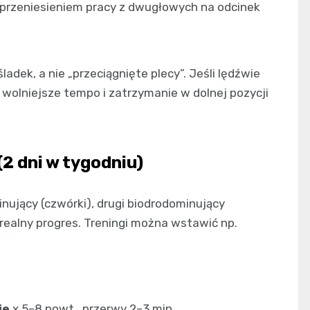
 przeniesieniem pracy z dwugłowych na odcinek
śladek, a nie „przeciągnięte plecy”. Jeśli lędźwie
 wolniejsze tempo i zatrzymanie w dolnej pozycji
2 dni w tygodniu)
inujący (czwórki), drugi biodrodominujący
i realny progres. Treningi można wstawić np.
ie
x 5–8 powt., przerwy 2–3 min