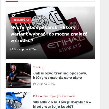
PIŁKA NOŻNA
Mystery box piłkarski – który
wariant wybrać i co można znaleźć
w środku?
5 sierpnia 2026
Trening
Jak ułożyć trening oporowy,
który wzmacnia całe ciało
21 lipca 2026
Piłka nożna
Sprzęt i akcesoria
Wkładki do butów piłkarskich –
kiedy warto je kupić?