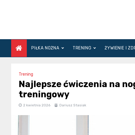
Skip
to
content
PIŁKA NOŻNA
TRENING
ŻYWIENIE I Z
Trening
Najlepsze ćwiczenia na no
treningowy
2 kwietnia 2026
Dariusz Stasiak