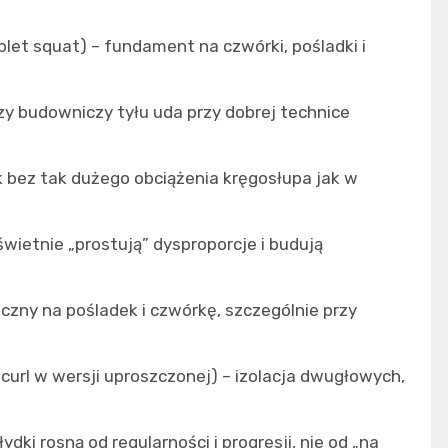
blet squat) – fundament na czwórki, pośladki i
zy budowniczy tyłu uda przy dobrej technice
 bez tak dużego obciążenia kręgosłupa jak w
świetnie „prostują” dysproporcje i budują
czny na pośladek i czwórkę, szczególnie przy
curl w wersji uproszczonej) – izolacja dwugłowych,
ydki rosną od regularności i progresji, nie od „na