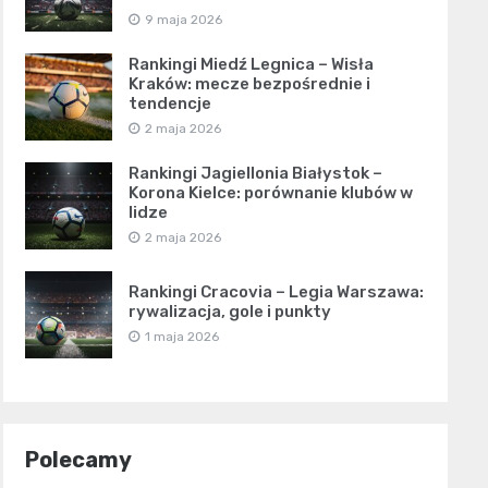
9 maja 2026
Rankingi Miedź Legnica – Wisła
Kraków: mecze bezpośrednie i
tendencje
2 maja 2026
Rankingi Jagiellonia Białystok –
Korona Kielce: porównanie klubów w
lidze
2 maja 2026
Rankingi Cracovia – Legia Warszawa:
rywalizacja, gole i punkty
1 maja 2026
Polecamy