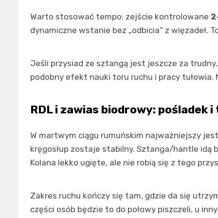
Warto stosować tempo: zejście kontrolowane
2
dynamiczne wstanie bez „odbicia” z więzadeł. To 
Jeśli przysiad ze sztangą jest jeszcze za trudn
podobny efekt nauki toru ruchu i pracy tułowia.
RDL i zawias biodrowy: pośladek i 
W martwym ciągu rumuńskim najważniejszy jes
kręgosłup zostaje stabilny. Sztanga/hantle idą bl
Kolana lekko ugięte, ale nie robią się z tego przys
Zakres ruchu kończy się tam, gdzie da się utrzym
części osób będzie to do połowy piszczeli, u inny