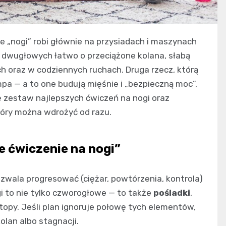
ałe „nogi” robi głównie na przysiadach i maszynach
i dwugłowych łatwo o przeciążone kolana, słabą
ach oraz w codziennych ruchach. Druga rzecz, którą
mpa — a to one budują mięśnie i „bezpieczną moc”,
ię zestaw najlepszych ćwiczeń na nogi oraz
tóry można wdrożyć od razu.
 ćwiczenie na nogi”
zwala progresować (ciężar, powtórzenia, kontrola)
Nogi to nie tylko czworogłowe — to także
pośladki
,
 stopy. Jeśli plan ignoruje połowę tych elementów,
olan albo stagnacji.