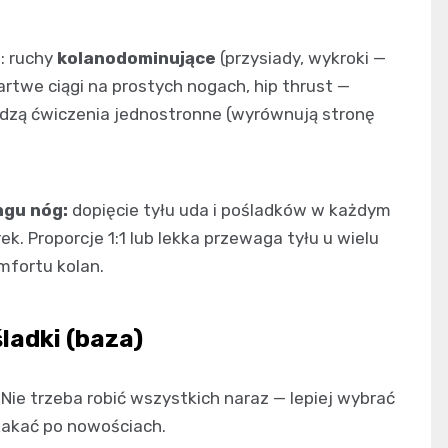
: ruchy
kolanodominujące
(przysiady, wykroki —
rtwe ciągi na prostych nogach, hip thrust —
hodzą ćwiczenia jednostronne (wyrównują stronę
ngu nóg:
dopięcie tyłu uda i pośladków w każdym
k. Proporcje 1:1 lub lekka przewaga tyłu u wielu
mfortu kolan.
ladki (baza)
Nie trzeba robić wszystkich naraz — lepiej wybrać
 skakać po nowościach.