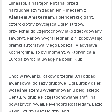
Limassol, a następnie stanął przed
najtrudniejszym zadaniem – meczem z
Ajaksem Amsterdam
. Holenderski gigant,
czterokrotny zwycięzca Ligi Mistrzów,
przyjechał do Częstochowy jako zdecydowany
faworyt. Raków wygrał jednak
2:1
, zdobywając
bramki autorstwa Iviego Lopeza i Vladyslava
Kocherghina. To był moment, w którym cała
Europa zwróciła uwagę na polski klub.
Choć w rewanżu Raków przegrał 0:1 i odpadł,
awansował do fazy grupowej Ligi Europy dzięki
wcześniejszemu wyeliminowaniu belgijskiego
Gentu. W grupie F częstochowianie trafili na
poważnych rywali: Feyenoord Rotterdam, Lazio
Rzym, Sturm Graz i Midtjylland.