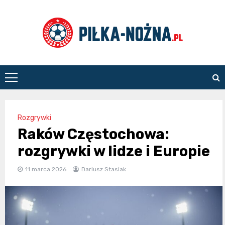
Skip
to
content
Piłka
Nożna
Rozgrywki
Raków Częstochowa:
rozgrywki w lidze i Europie
11 marca 2026
Dariusz Stasiak