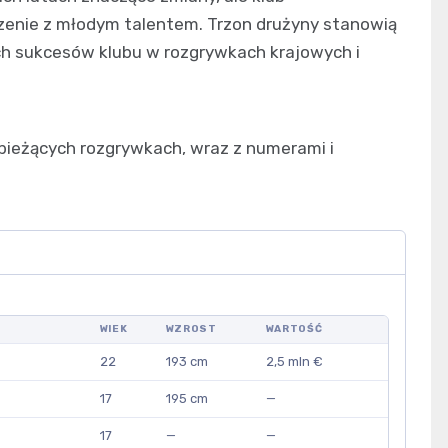
zenie z młodym talentem. Trzon drużyny stanowią
ych sukcesów klubu w rozgrywkach krajowych i
w bieżących rozgrywkach, wraz z numerami i
WIEK
WZROST
WARTOŚĆ
22
193 cm
2,5 mln €
17
195 cm
—
17
—
—