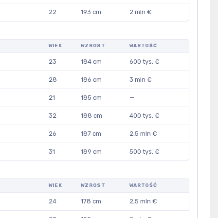
22
193 cm
2 mln €
WIEK
WZROST
WARTOŚĆ
23
184 cm
600 tys. €
28
186 cm
3 mln €
21
185 cm
—
32
188 cm
400 tys. €
26
187 cm
2,5 mln €
31
189 cm
500 tys. €
WIEK
WZROST
WARTOŚĆ
24
178 cm
2,5 mln €