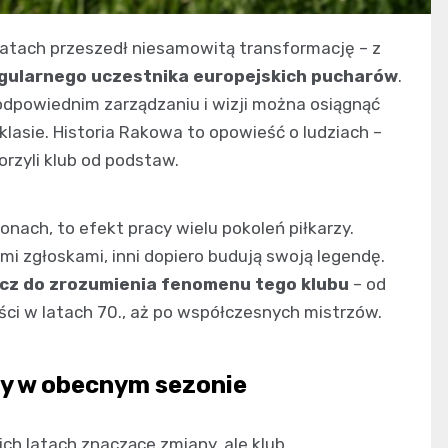
latach przeszedł niesamowitą transformację – z
regularnego uczestnika europejskich pucharów
.
odpowiednim zarządzaniu i wizji można osiągnąć
klasie. Historia Rakowa to opowieść o ludziach –
orzyli klub od podstaw.
nach, to efekt pracy wielu pokoleń piłkarzy.
tymi zgłoskami, inni dopiero budują swoją legendę.
ucz do zrozumienia fenomenu tego klubu
– od
ci w latach 70., aż po współczesnych mistrzów.
y w obecnym sezonie
h latach znaczące zmiany, ale klub