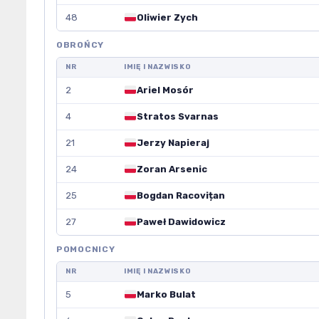
48
Oliwier Zych
OBROŃCY
NR
IMIĘ I NAZWISKO
2
Ariel Mosór
4
Stratos Svarnas
21
Jerzy Napieraj
24
Zoran Arsenic
25
Bogdan Racovițan
27
Paweł Dawidowicz
POMOCNICY
NR
IMIĘ I NAZWISKO
5
Marko Bulat