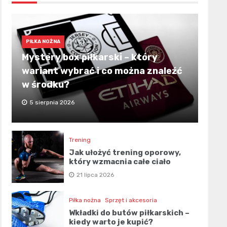
PIŁKA NOŻNA
Mystery box piłkarski – który
wariant wybrać i co można znaleźć
w środku?
5 sierpnia 2026
Trening
Jak ułożyć trening oporowy,
który wzmacnia całe ciało
21 lipca 2026
Piłka nożna
Sprzęt i akcesoria
Wkładki do butów piłkarskich –
kiedy warto je kupić?