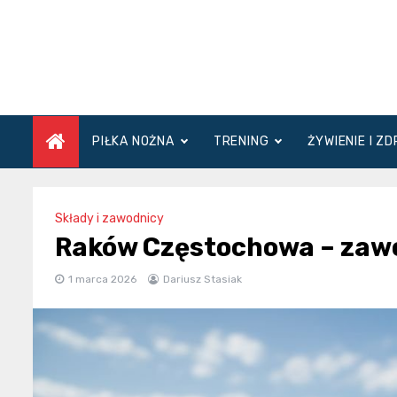
Skip
to
content
PIŁKA NOŻNA
TRENING
ŻYWIENIE I Z
Składy i zawodnicy
Raków Częstochowa – zawod
1 marca 2026
Dariusz Stasiak