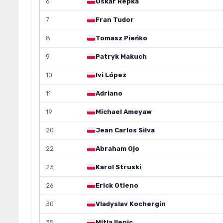
6
Oskar Repka
7
Fran Tudor
8
Tomasz Pieńko
9
Patryk Makuch
10
Ivi López
11
Adriano
19
Michael Ameyaw
20
Jean Carlos Silva
22
Abraham Ojo
23
Karol Struski
26
Erick Otieno
30
Vladyslav Kochergin
35
Mitja Ilenic