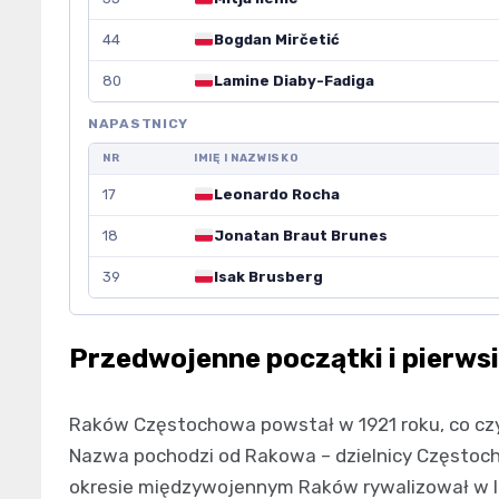
44
Bogdan Mirčetić
80
Lamine Diaby-Fadiga
NAPASTNICY
NR
IMIĘ I NAZWISKO
17
Leonardo Rocha
18
Jonatan Braut Brunes
39
Isak Brusberg
Przedwojenne początki i pierws
Raków Częstochowa powstał w 1921 roku, co czy
Nazwa pochodzi od Rakowa – dzielnicy Częstocho
okresie międzywojennym Raków rywalizował w li