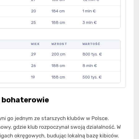
20
184 cm
1 mln €
25
188 cm
3 mln €
WIEK
WZROST
WARTOŚĆ
29
200 cm
800 tys. €
26
188 cm
8 mln €
19
188 cm
500 tys. €
i bohaterowie
ni go jednym ze starszych klubów w Polsce.
wy, gdzie klub rozpoczynał swoją działalność. W
gach okręgowych, budując lokalną bazę kibiców.