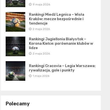
9 maja 2026
Rankingi Miedź Legnica – Wisła
Kraków: mecze bezpośrednie i
tendencje
2 maja 2026
Rankingi Jagiellonia Białystok –
Korona Kielce: porównanie klubów w
lidze
2 maja 2026
Rankingi Cracovia – Legia Warszawa:
rywalizacja, gole i punkty
1 maja 2026
Polecamy