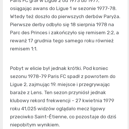
Paris FC grał w Ligue 2 od 1973 do 1977,
osiągając awans do Ligue 1 w sezonie 1977-78.
Wtedy też doszło do pierwszych derbów Paryża.
Pierwsze derby odbyło się 18 sierpnia 1978 na
Parc des Princes i zakończyło się remisem 2:2, a
rewanż 17 grudnia tego samego roku również
remisem 1:1.
Pobyt w elicie był jednak krótki. Pod koniec
sezonu 1978-79 Paris FC spadł z powrotem do
Ligue 2, zajmując 19. miejsce i przegrywając
baraże z Lens. Ten sezon przyniósł jednak
klubowy rekord frekwencji – 27 kwietnia 1979
roku 41,025 widzów oglądało mecz ligowy
przeciwko Saint-Étienne, co pozostaje do dziś
niepobitym wynikiem.