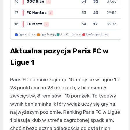
16
OGC Nice
34
32
37:60
↓
17
FC Nantes
33
23
29:52
↓
18
FC Metz
34
17
32:76
↓
Liga Mistrzów
Liga Europy
Liga Konferencji
Strefa spadkowa
Aktualna pozycja Paris FC w
Ligue 1
Paris FC obecnie zajmuje 15. miejsce w Ligue 1 z
23 punktami po 23 meczach, z bilansem 5
zwycięstw, 8 remisów i 10 porażek. To typowy
wynik beniaminka, który wciąż uczy się gry na
najwyższym poziomie. Ranking Paris FC w Ligue
1 plasuje klub w strefie zagrożonej spadkiem,
choć z bezpieczną odległością od ostatnich