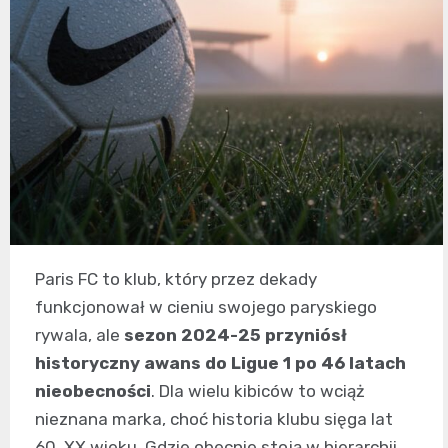
Paris FC to klub, który przez dekady
funkcjonował w cieniu swojego paryskiego
rywala, ale
sezon 2024-25 przyniósł
historyczny awans do Ligue 1 po 46 latach
nieobecności
. Dla wielu kibiców to wciąż
nieznana marka, choć historia klubu sięga lat
60. XX wieku. Gdzie obecnie stoją w hierarchii