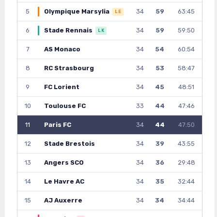
5
Olympique Marsylia
34
59
63:45
LE
6
Stade Rennais
34
59
59:50
LK
7
AS Monaco
34
54
60:54
8
RC Strasbourg
34
53
58:47
9
FC Lorient
34
45
48:51
10
Toulouse FC
33
44
47:46
11
Paris FC
34
44
47:50
12
Stade Brestois
34
39
43:55
13
Angers SCO
34
36
29:48
14
Le Havre AC
34
35
32:44
15
AJ Auxerre
34
34
34:44