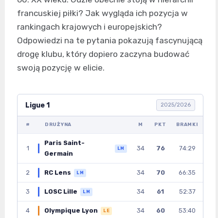
francuskiej piłki? Jak wygląda ich pozycja w
rankingach krajowych i europejskich?
Odpowiedzi na te pytania pokazują fascynującą
drogę klubu, który dopiero zaczyna budować
swoją pozycję w elicie.
Ligue 1
2025/2026
#
DRUŻYNA
M
PKT
BRAMKI
Paris Saint-
1
34
76
74:29
LM
Germain
2
RC Lens
34
70
66:35
LM
3
LOSC Lille
34
61
52:37
LM
4
Olympique Lyon
34
60
53:40
LE