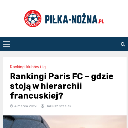
Skip
to
content
Piłka
Nożna
Rankingi klubów i lig
Rankingi Paris FC – gdzie
stoją w hierarchii
francuskiej?
4 marca 2026
Dariusz Stasiak