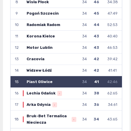
8
Wisła Płock
34
46
34:38
9
Pogoń Szczecin
34
45
47:49
10
Radomiak Radom
34
44
52:53
11
Korona Kielce
34
43
40:40
12
Motor Lublin
34
43
46:53
13
Cracovia
34
42
39:42
14
Widzew Łódź
34
42
41:41
15
Piast Gliwice
34
41
42:46
16
Lechia Gdańsk
34
38
62:65
↓
17
Arka Gdynia
34
36
34:61
↓
Bruk-Bet Termalica
18
34
34
43:65
↓
Nieciecza