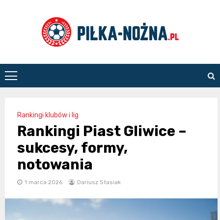
Skip
to
content
Piłka
Nożna
Rankingi klubów i lig
Rankingi Piast Gliwice –
sukcesy, formy,
notowania
1 marca 2026
Dariusz Stasiak