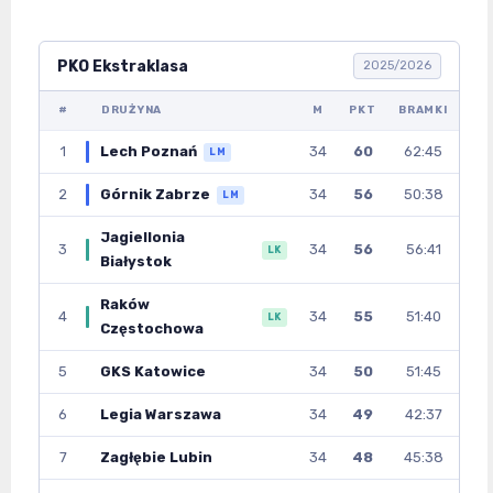
PKO Ekstraklasa
2025/2026
#
DRUŻYNA
M
PKT
BRAMKI
1
Lech Poznań
34
60
62:45
LM
2
Górnik Zabrze
34
56
50:38
LM
Jagiellonia
3
34
56
56:41
LK
Białystok
Raków
4
34
55
51:40
LK
Częstochowa
5
GKS Katowice
34
50
51:45
6
Legia Warszawa
34
49
42:37
7
Zagłębie Lubin
34
48
45:38