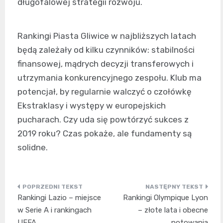
długofalowej strategii rozwoju.
Rankingi Piasta Gliwice w najbliższych latach
będą zależały od kilku czynników: stabilności
finansowej, mądrych decyzji transferowych i
utrzymania konkurencyjnego zespołu. Klub ma
potencjał, by regularnie walczyć o czołówkę
Ekstraklasy i występy w europejskich
pucharach. Czy uda się powtórzyć sukces z
2019 roku? Czas pokaże, ale fundamenty są
solidne.
Nawigacja
Rankingi Lazio – miejsce
Rankingi Olympique Lyon
wpisu
w Serie A i rankingach
– złote lata i obecne
UEFA
notowania