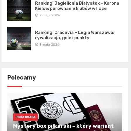
Rankingi Jagiellonia Białystok – Korona
Kielce: porównanie klubów w lidze
2 maja 2026
Rankingi Cracovia – Legia Warszawa:
rywalizacja, gole i punkty
1 maja 2026
Polecamy
PIŁKA NOŻNA
Mystery box piłkarski – który wariant