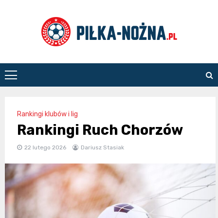
Skip
to
content
Piłka
Nożna
Rankingi klubów i lig
Rankingi Ruch Chorzów
22 lutego 2026
Dariusz Stasiak