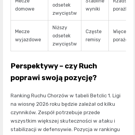
Mecze
Stabilne
Rzadsze
odsetek
domowe
wyniki
porażki
zwycięstw
Niższy
Mecze
Częste
Więcej
odsetek
wyjazdowe
remisy
porażek
zwycięstw
Perspektywy – czy Ruch
poprawi swoją pozycję?
Ranking Ruchu Chorzów w tabeli Betclic 1. Ligi
na wiosnę 2026 roku będzie zależał od kilku
czynników. Zespół potrzebuje przede
wszystkim większej skuteczności w ataku i
stabilizacji w defensywie. Pozycja w rankingu