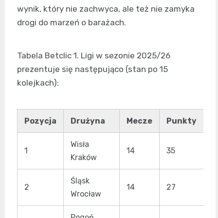
wynik, który nie zachwyca, ale też nie zamyka
drogi do marzeń o barażach.
Tabela Betclic 1. Ligi w sezonie 2025/26
prezentuje się następująco (stan po 15
kolejkach):
Pozycja
Drużyna
Mecze
Punkty
B
Wisła
1
14
35
4
Kraków
Śląsk
2
14
27
2
Wrocław
Pogoń