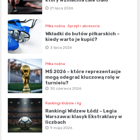
który wzmacnia całe ciało
21 lipca 2026
Piłka nożna
Sprzęt i akcesoria
Wkładki do butów piłkarskich –
kiedy warto je kupić?
3 lipca 2026
Piłka nożna
MŚ 2026 – które reprezentacje
mogą odegrać kluczową rolę w
turnieju?
30 czerwca 2026
Rankingi klubów i lig
Rankingi Widzew Łódź – Legia
Warszawa: klasyk Ekstraklasy w
liczbach
9 maja 2026