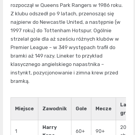
rozpoczął w Queens Park Rangers w 1986 roku.
Z klubu odszedł po 9 latach, przenosząc się
najpierw do Newcastle United, a następnie (w
1997 roku) do Tottenham Hotspur. Ogólnie
strzelał gole dla aż sześciu różnych klubów w
Premier League – w 349 występach trafił do
bramki aż 149 razy. Lineker to przykład
klasycznego angielskiego napastnika –
instynkt, pozycjonowanie i zimna krew przed
bramką.
Lata
Miejsce
Zawodnik
Gole
Mecze
gry
Harry
2015 –
1
60+
90+