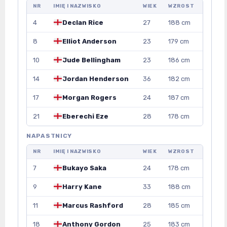
NR
IMIĘ I NAZWISKO
WIEK
WZROST
4
Declan Rice
27
188 cm
8
Elliot Anderson
23
179 cm
10
Jude Bellingham
23
186 cm
14
Jordan Henderson
36
182 cm
17
Morgan Rogers
24
187 cm
21
Eberechi Eze
28
178 cm
NAPASTNICY
NR
IMIĘ I NAZWISKO
WIEK
WZROST
7
Bukayo Saka
24
178 cm
9
Harry Kane
33
188 cm
11
Marcus Rashford
28
185 cm
18
Anthony Gordon
25
183 cm