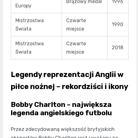
Brązowy medal
1996
Europy
Mistrzostwa
Czwarte
1990
Świata
miejsce
Mistrzostwa
Czwarte
2018
Świata
miejsce
Legendy reprezentacji Anglii w
piłce nożnej – rekordziści i ikony
Bobby Charlton – największa
legenda angielskiego futbolu
Przez zdecydowaną większość brytyjskich
ekspertów Bobby Charlton jest uważany za