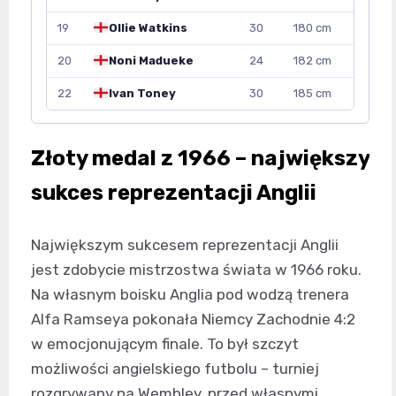
19
Ollie Watkins
30
180 cm
20
Noni Madueke
24
182 cm
22
Ivan Toney
30
185 cm
Złoty medal z 1966 – największy
sukces reprezentacji Anglii
Największym sukcesem reprezentacji Anglii
jest zdobycie mistrzostwa świata w 1966 roku.
Na własnym boisku Anglia pod wodzą trenera
Alfa Ramseya pokonała Niemcy Zachodnie 4:2
w emocjonującym finale. To był szczyt
możliwości angielskiego futbolu – turniej
rozgrywany na Wembley, przed własnymi