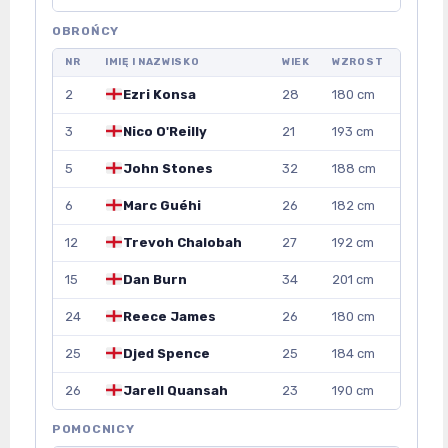
OBROŃCY
NR
IMIĘ I NAZWISKO
WIEK
WZROST
2
Ezri Konsa
28
180 cm
3
Nico O'Reilly
21
193 cm
5
John Stones
32
188 cm
6
Marc Guéhi
26
182 cm
12
Trevoh Chalobah
27
192 cm
15
Dan Burn
34
201 cm
24
Reece James
26
180 cm
25
Djed Spence
25
184 cm
26
Jarell Quansah
23
190 cm
POMOCNICY