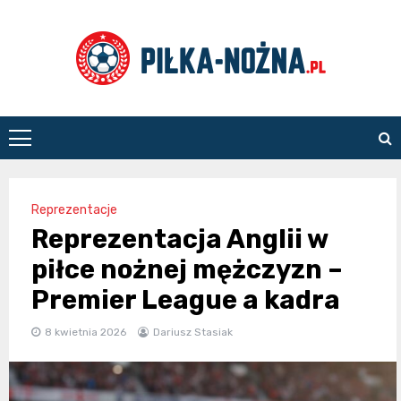
Skip
to
content
Piłka
Nożna
Reprezentacje
Reprezentacja Anglii w
piłce nożnej mężczyzn –
Premier League a kadra
8 kwietnia 2026
Dariusz Stasiak