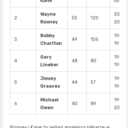
Kane
obecn
Wayne
2003-
2
53
120
Rooney
2018
Bobby
1958-
3
49
106
Charlton
1970
Gary
1984-
4
48
80
Lineker
1992
Jimmy
1959-
5
44
57
Greaves
1967
Michael
1998-
6
40
89
Owen
2008
Rooney i Kane to jedyni angielscy piłkarze w