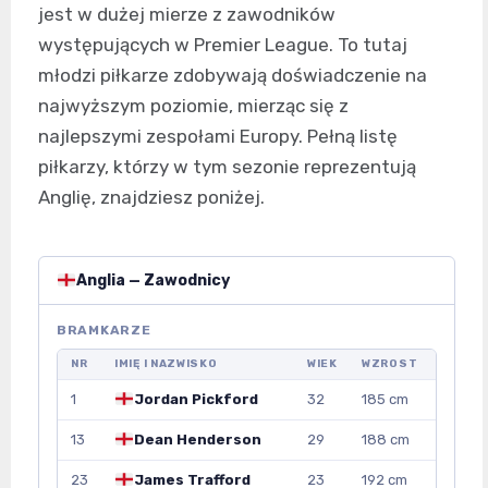
jest w dużej mierze z zawodników
występujących w Premier League. To tutaj
młodzi piłkarze zdobywają doświadczenie na
najwyższym poziomie, mierząc się z
najlepszymi zespołami Europy. Pełną listę
piłkarzy, którzy w tym sezonie reprezentują
Anglię, znajdziesz poniżej.
Anglia — Zawodnicy
BRAMKARZE
NR
IMIĘ I NAZWISKO
WIEK
WZROST
1
Jordan Pickford
32
185 cm
13
Dean Henderson
29
188 cm
23
James Trafford
23
192 cm