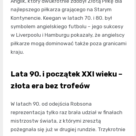
Anglik, który dwukrotnie zdobył Złotą Piłkę dla
najlepszego piłkarza grającego na Starym
Kontynencie. Keegan w latach 70. i 80. był
symbolem angielskiego futbolu – jego sukcesy
w Liverpoolu i Hamburgu pokazały, że angielscy
piłkarze mogą dominować także poza granicami
kraju.
Lata 90. i początek XXI wieku –
złota era bez trofeów
W latach 90. od odejścia Robsona
reprezentacja tylko raz brała udział w finałach
mistrzostw świata, z którymi zresztą
pożegnała się już w drugiej rundzie. Trzykrotnie