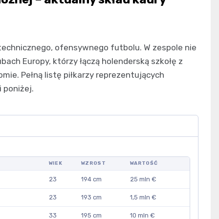
technicznego, ofensywnego futbolu. W zespole nie
bach Europy, którzy łączą holenderską szkołę z
e. Pełną listę piłkarzy reprezentujących
 poniżej.
WIEK
WZROST
WARTOŚĆ
23
194 cm
25 mln €
23
193 cm
1,5 mln €
33
195 cm
10 mln €