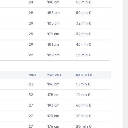
24
190 cm
55 mln €
28
185 cm
50 mln €
29
185 cm
32 mln €
25
179 cm
32 mln €
29
181 cm
45 mln €
22
189 cm
1,5 mln €
WIEK
WZROST
WARTOŚĆ
23
196 cm
15 mln €
32
178 cm
10 mln €
27
193 cm
60 mln €
27
173 cm
20 mln €
27
176 cm
28 mln €