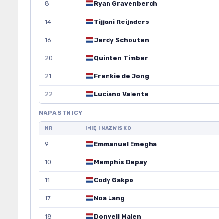
8
Ryan Gravenberch
14
Tijjani Reijnders
16
Jerdy Schouten
20
Quinten Timber
21
Frenkie de Jong
22
Luciano Valente
NAPASTNICY
NR
IMIĘ I NAZWISKO
9
Emmanuel Emegha
10
Memphis Depay
11
Cody Gakpo
17
Noa Lang
18
Donyell Malen