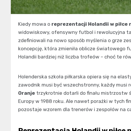
Kiedy mowa o
reprezentacji Holandii w piłce 
widowiskowy, ofensywny futbol i rewolucyjna t
zdefiniowali na nowo sposób myślenia o grze z
koncepcję, która zmieniła oblicze światowego fu
Holandii bardziej niż liczba trofeów – choć te ró
Holenderska szkoła piłkarska opiera się na elasty
zawodnik musi być wszechstronny, każdy musi ro
Oranje
trzykrotnie dotarli do finału mistrzostw 
Europy w 1988 roku. Ale nawet porażki w tych fin
pozostaje wzorem dla trenerów i zespołów na c
Reprezentacja Holandii w piłce 