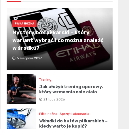
PIŁKA NOŻNA
Mystery box piłkarski – który
wariant wybrać i co można znaleźć
w środku?
5 sierpnia 2026
Trening
Jak ułożyć trening oporowy,
który wzmacnia całe ciało
21 lipca 2026
Piłka nożna
Sprzęt i akcesoria
Wkładki do butów piłkarskich –
kiedy warto je kupić?