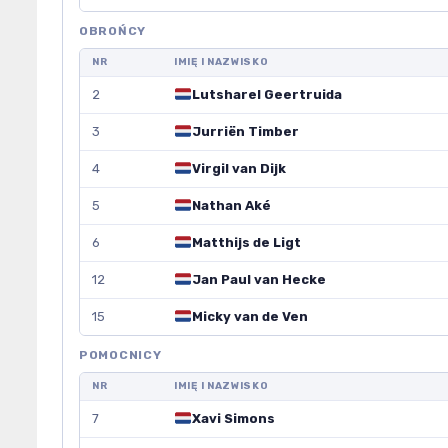
OBROŃCY
NR
IMIĘ I NAZWISKO
2
Lutsharel Geertruida
3
Jurriën Timber
4
Virgil van Dijk
5
Nathan Aké
6
Matthijs de Ligt
12
Jan Paul van Hecke
15
Micky van de Ven
POMOCNICY
NR
IMIĘ I NAZWISKO
7
Xavi Simons