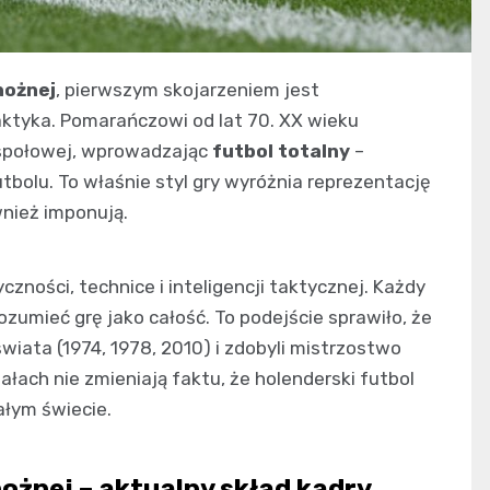
nożnej
, pierwszym skojarzeniem jest
aktyka. Pomarańczowi od lat 70. XX wieku
espołowej, wprowadzając
futbol totalny
–
tbolu. To właśnie styl gry wyróżnia reprezentację
wnież imponują.
czności, technice i inteligencji taktycznej. Każdy
zumieć grę jako całość. To podejście sprawiło, że
świata (1974, 1978, 2010) i zdobyli mistrzostwo
ałach nie zmieniają faktu, że holenderski futbol
ałym świecie.
nożnej – aktualny skład kadry