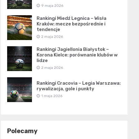
9 maja 2026
Rankingi Miedź Legnica – Wisła
Kraków: mecze bezpośrednie i
tendencje
2 maja 2026
Rankingi Jagiellonia Białystok –
Korona Kielce: porównanie klubów w
lidze
2 maja 2026
Rankingi Cracovia – Legia Warszawa:
rywalizacja, gole i punkty
1 maja 2026
Polecamy