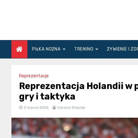
Skip
to
content
PIŁKA NOŻNA
TRENING
ŻYWIENIE I Z
Reprezentacje
Reprezentacja Holandii w p
gry i taktyka
3 marca 2026
Dariusz Stasiak