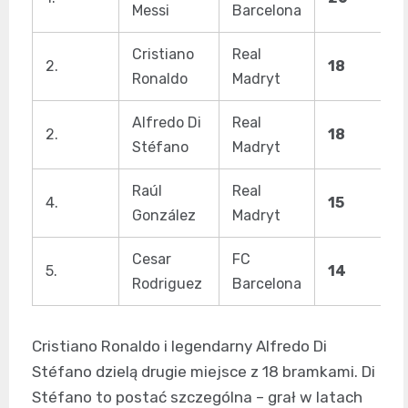
Messi
Barcelona
Cristiano
Real
2.
18
Ronaldo
Madryt
Alfredo Di
Real
2.
18
Stéfano
Madryt
Raúl
Real
4.
15
González
Madryt
Cesar
FC
5.
14
Rodriguez
Barcelona
Cristiano Ronaldo i legendarny Alfredo Di
Stéfano dzielą drugie miejsce z 18 bramkami. Di
Stéfano to postać szczególna – grał w latach