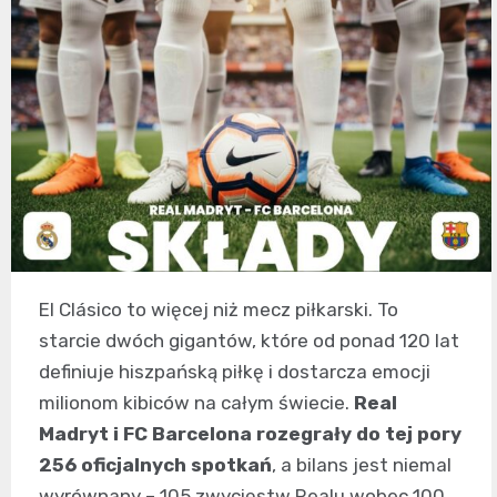
El Clásico to więcej niż mecz piłkarski. To
starcie dwóch gigantów, które od ponad 120 lat
definiuje hiszpańską piłkę i dostarcza emocji
milionom kibiców na całym świecie.
Real
Madryt i FC Barcelona rozegrały do tej pory
256 oficjalnych spotkań
, a bilans jest niemal
wyrównany – 105 zwycięstw Realu wobec 100