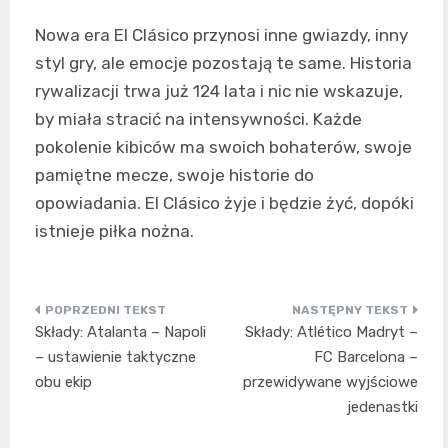
Nowa era El Clásico przynosi inne gwiazdy, inny
styl gry, ale emocje pozostają te same. Historia
rywalizacji trwa już 124 lata i nic nie wskazuje,
by miała stracić na intensywności. Każde
pokolenie kibiców ma swoich bohaterów, swoje
pamiętne mecze, swoje historie do
opowiadania. El Clásico żyje i będzie żyć, dopóki
istnieje piłka nożna.
Nawigacja
Składy: Atalanta – Napoli
Składy: Atlético Madryt –
wpisu
– ustawienie taktyczne
FC Barcelona –
obu ekip
przewidywane wyjściowe
jedenastki