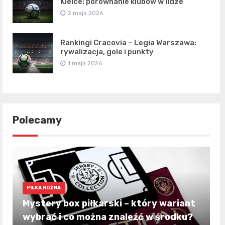
Kielce: porównanie klubów w lidze
2 maja 2026
Rankingi Cracovia – Legia Warszawa:
rywalizacja, gole i punkty
1 maja 2026
Polecamy
PIŁKA NOŻNA
Mystery box piłkarski – który wariant
wybrać i co można znaleźć w środku?