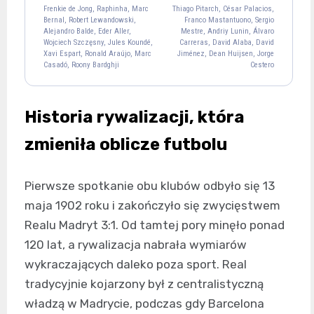
16
20
14
Frenkie de Jong, Raphinha, Marc
Thiago Pitarch, César Palacios,
Ferran Torres
Bernal, Robert Lewandowski,
Franco Mastantuono, Sergio
Alejandro Balde, Eder Aller,
Mestre, Andriy Lunin, Álvaro
7
Wojciech Szczęsny, Jules Koundé,
Carreras, David Alaba, David
Xavi Espart, Ronald Araújo, Marc
Jiménez, Dean Huijsen, Jorge
Casadó, Roony Bardghji
Cestero
Gonzalo García
16
Vinicius Júnior
Jude Bellingham
Brahim Díaz
Historia rywalizacji, która
7
5
21
Aurélien Tchouaméni
Eduardo Camavinga
zmieniła oblicze futbolu
14
6
Trent Alexander-
Fran García
Antonio Rüdiger
Raúl Asencio
Arnold
Pierwsze spotkanie obu klubów odbyło się 13
20
22
17
12
maja 1902 roku i zakończyło się zwycięstwem
Thibaut Courtois
1
Realu Madryt 3:1. Od tamtej pory minęło ponad
120 lat, a rywalizacja nabrała wymiarów
wykraczających daleko poza sport. Real
tradycyjnie kojarzony był z centralistyczną
władzą w Madrycie, podczas gdy Barcelona