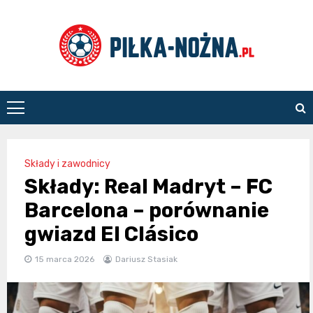
Skip
to
content
Piłka
Nożna
Składy i zawodnicy
Składy: Real Madryt – FC
Barcelona – porównanie
gwiazd El Clásico
15 marca 2026
Dariusz Stasiak