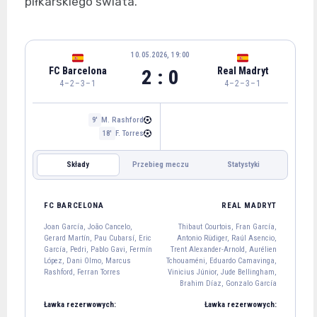
piłkarskiego świata.
10.05.2026, 19:00
FC Barcelona
Real Madryt
2 : 0
4–2–3–1
4–2–3–1
M. Rashford
9'
F. Torres
18'
Składy
Przebieg meczu
Statystyki
REAL MADRYT
FC BARCELONA
FC BARCELONA
REAL MADRYT
Joan García
Joan García, João Cancelo,
Thibaut Courtois, Fran García,
13
Gerard Martín, Pau Cubarsí, Eric
Antonio Rüdiger, Raúl Asencio,
João Cancelo
Gerard Martín
Pau Cubarsí
Eric García
García, Pedri, Pablo Gavi, Fermín
Trent Alexander-Arnold, Aurélien
2
18
5
24
López, Dani Olmo, Marcus
Tchouaméni, Eduardo Camavinga,
Rashford, Ferran Torres
Vinicius Júnior, Jude Bellingham,
Pedri
Pablo Gavi
Brahim Díaz, Gonzalo García
8
6
Ławka rezerwowych:
Ławka rezerwowych:
Fermín López
Dani Olmo
Marcus Rashford