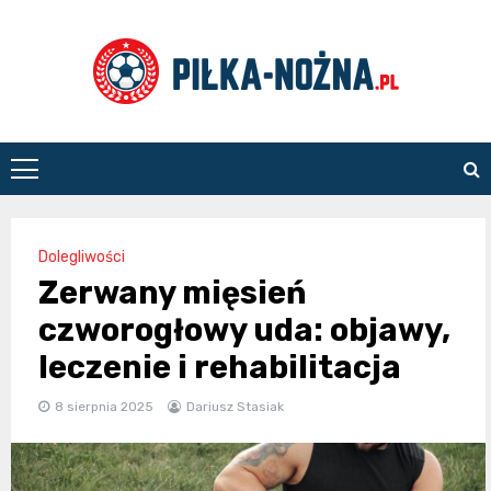
Skip
to
content
Piłka
Nożna
Dolegliwości
Zerwany mięsień
czworogłowy uda: objawy,
leczenie i rehabilitacja
8 sierpnia 2025
Dariusz Stasiak