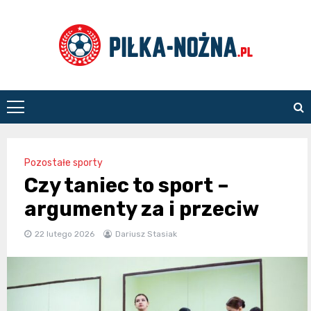
Skip
to
content
Piłka
Nożna
Pozostałe sporty
Czy taniec to sport –
argumenty za i przeciw
22 lutego 2026
Dariusz Stasiak