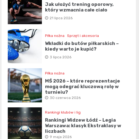
Jak ułożyć trening oporowy,
który wzmacnia całe ciało
21 lipca 2026
Piłka nożna
Sprzęt i akcesoria
Wkładki do butów piłkarskich –
kiedy warto je kupić?
3 lipca 2026
Piłka nożna
MŚ 2026 – które reprezentacje
mogą odegrać kluczową rolę w
turnieju?
30 czerwca 2026
Rankingi klubów i lig
Rankingi Widzew Łódź – Legia
Warszawa: klasyk Ekstraklasy w
liczbach
9 maja 2026