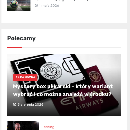
1 maja 2026
Polecamy
PIŁKA NOŻNA
Mystery box piłkarski – który wariant
wybrać i co można znaleźć w środku?
5 sierpnia 2026
Trening