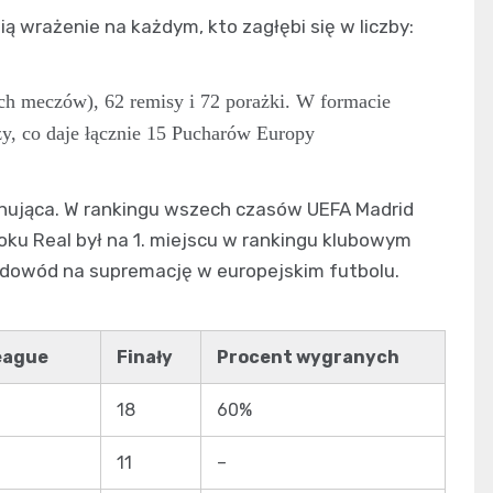
 wrażenie na każdym, kto zagłębi się w liczby:
ch meczów), 62 remisy i 72 porażki. W formacie
y, co daje łącznie 15 Pucharów Europy
onująca. W rankingu wszech czasów UEFA Madrid
oku Real był na 1. miejscu w rankingu klubowym
 dowód na supremację w europejskim futbolu.
eague
Finały
Procent wygranych
18
60%
11
–