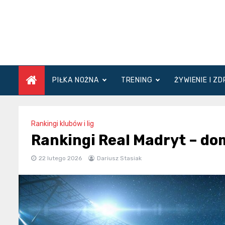
Skip
to
content
PIŁKA NOŻNA
TRENING
ŻYWIENIE I Z
Rankingi klubów i lig
Rankingi Real Madryt – do
22 lutego 2026
Dariusz Stasiak