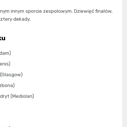
dnym innym sporcie zespołowym. Dziewięć finałów,
ztery dekady.
ku
rdam)
enis)
 (Glasgow)
izbona)
adryt (Mediolan)