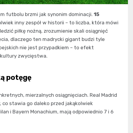
im futbolu brzmi jak synonim dominacji.
15
olwiek inny zespół w historii – to liczba, która mówi
ledzić piłkę nożną, zrozumienie skali osiągnięć
ia, dlaczego ten madrycki gigant budzi tyle
ejskich nie jest przypadkiem – to efekt
 kultury zwycięstwa.
ką potęgę
nkretnych, mierzalnych osiągnięciach. Real Madrid
, co stawia go daleko przed jakąkolwiek
Milan i Bayern Monachium, mają odpowiednio 7 i 6