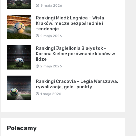
9 maja 2026
Rankingi Miedź Legnica – Wisła
Kraków: mecze bezpośrednie i
tendencje
2 maja 2026
Rankingi Jagiellonia Białystok –
Korona Kielce: porównanie klubów w
lidze
2 maja 2026
Rankingi Cracovia – Legia Warszawa:
rywalizacja, gole i punkty
1 maja 2026
Polecamy