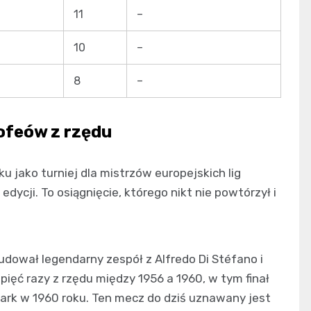
11
–
10
–
8
–
rofeów z rzędu
 jako turniej dla mistrzów europejskich lig
dycji. To osiągnięcie, którego nikt nie powtórzył i
udował legendarny zespół z Alfredo Di Stéfano i
ięć razy z rzędu między 1956 a 1960, w tym finał
ark w 1960 roku. Ten mecz do dziś uznawany jest