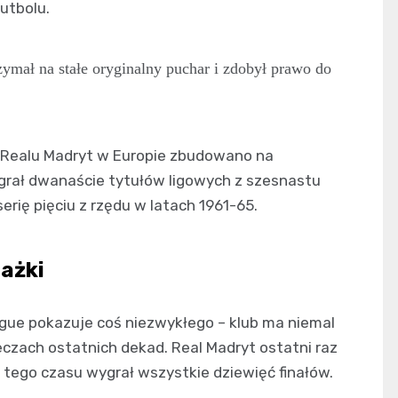
futbolu.
zymał na stałe oryginalny puchar i zdobył prawo do
a Realu Madryt w Europie zbudowano na
grał dwanaście tytułów ligowych z szesnastu
rię pięciu z rzędu w latach 1961-65.
rażki
gue pokazuje coś niezwykłego – klub ma niemal
zach ostatnich dekad. Real Madryt ostatni raz
 tego czasu wygrał wszystkie dziewięć finałów.