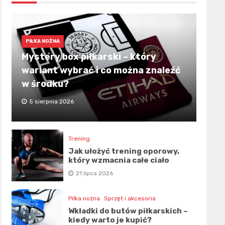
PIŁKA NOŻNA
Mystery box piłkarski – który
wariant wybrać i co można znaleźć
w środku?
5 sierpnia 2026
Trening
Jak ułożyć trening oporowy,
który wzmacnia całe ciało
21 lipca 2026
Piłka nożna
Sprzęt i akcesoria
Wkładki do butów piłkarskich –
kiedy warto je kupić?