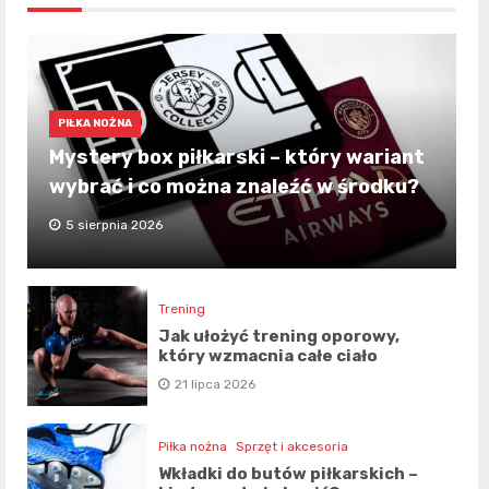
PIŁKA NOŻNA
Mystery box piłkarski – który wariant
wybrać i co można znaleźć w środku?
5 sierpnia 2026
Trening
Jak ułożyć trening oporowy,
który wzmacnia całe ciało
21 lipca 2026
Piłka nożna
Sprzęt i akcesoria
Wkładki do butów piłkarskich –