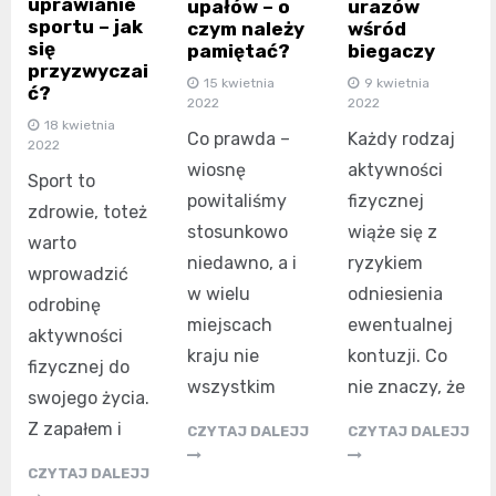
uprawianie
upałów – o
urazów
sportu – jak
czym należy
wśród
się
pamiętać?
biegaczy
przyzwyczai
15 kwietnia
9 kwietnia
ć?
2022
2022
18 kwietnia
Co prawda –
Każdy rodzaj
2022
wiosnę
aktywności
Sport to
powitaliśmy
fizycznej
zdrowie, toteż
stosunkowo
wiąże się z
warto
niedawno, a i
ryzykiem
wprowadzić
w wielu
odniesienia
odrobinę
miejscach
ewentualnej
aktywności
kraju nie
kontuzji. Co
fizycznej do
wszystkim
nie znaczy, że
swojego życia.
Z zapałem i
CZYTAJ DALEJJ
CZYTAJ DALEJJ
CZYTAJ DALEJJ